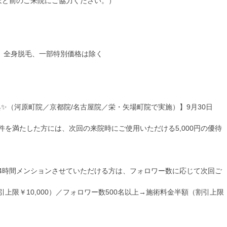
ほど前のご来院にご協力ください。）
タ、全身脱毛、一部特別価格は除く
追加特典✨（河原町院／京都院/名古屋院／栄・矢場町院で実施）】9月30日
の条件を満たした方には、次回の来院時にご使用いただける5,000円の優待
4時間メンションさせていただける方は、フォロワー数に応じて次回ご
引上限￥10,000）／フォロワー数500名以上→施術料金半額（割引上限