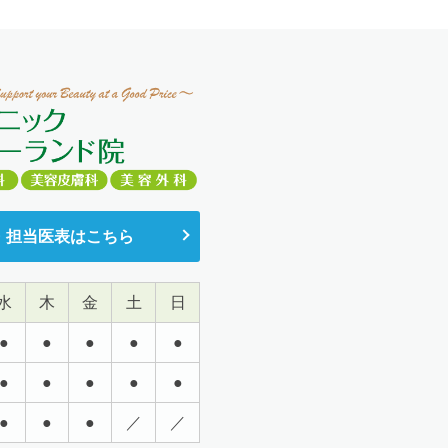
・担当医表はこちら
水
木
金
土
日
●
●
●
●
●
●
●
●
●
●
●
●
●
／
／