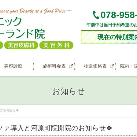
078-958
午前中は当日予約希望の
現在の特別案
美容診療
施術料金表
物販価格表
院内・
お知らせ
のお知らせ🍀
ツァ導入と河原町院開院のお知らせ🍀