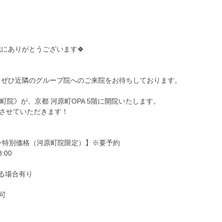
にありがとうございます🍀
。ぜひ近隣のグループ院へのご来院をお待ちしております。
町院》が、京都 河原町OPA 5階に開院いたします。
させていただきます！
プン特別価格（河原町院限定）】※要予約
:00
る場合有り
可