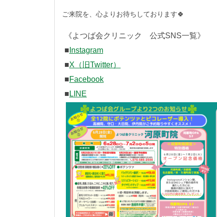
ご来院を、心よりお待ちしております🍀
《よつば会クリニック 公式SNS一覧》
■
Instagram
■
X（旧Twitter）
■
Facebook
■
LINE