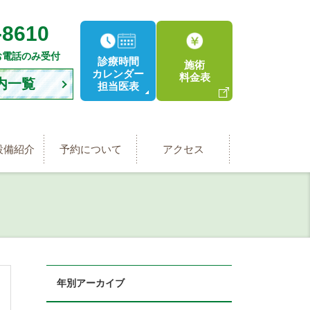
-8610
お電話のみ受付
診療時間
施術
カレンダー
料金表
内一覧
担当医表
設備紹介
予約について
アクセス
年別アーカイブ