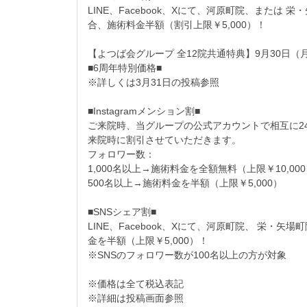
LINE、Facebook、Xにて、河原町院、また
合、施術料金半額（割引上限￥5,000）！
【よつば会グループ 全12院共通特典】9月30日（
■6周年特別価格■
※詳しくは3月31日の投稿参照
■Instagramメンション割■
ご来院時、当グループの公式アカウントで相互に2
来院時に割引させていただきます。
フォロワー数：
1,000名以上→施術料金を全額無料（上限￥10,00
500名以上→施術料金を半額（上限￥5,000）
■SNSシェア割■
LINE、Facebook、Xにて、河原町院、 栄
金を半額（上限￥5,000）！
※SNSのフォロワー数が100名以上の方が対象
※価格は全て税込表記
※詳細は投稿画面参照