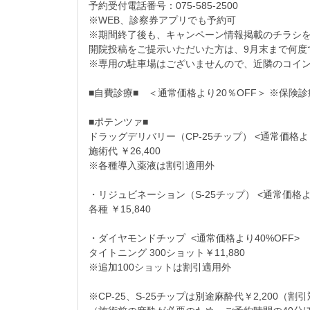
予約受付電話番号：075-585-2500
※WEB、診察券アプリでも予約可
※期間終了後も、キャンペーン情報掲載のチラシを
開院投稿をご提示いただいた方は、9月末まで何度
※専用の駐車場はございませんので、近隣のコイ
■自費診療■ ＜通常価格より20％OFF＞ ※保険
■ポテンツァ■
ドラッグデリバリー（CP-25チップ） <通常価格より
施術代 ￥26,400
※各種導入薬液は割引適用外
・リジュビネーション（S-25チップ） <通常価格より
各種 ￥15,840
・ダイヤモンドチップ <通常価格より40%OFF>
タイトニング 300ショット￥11,880
※追加100ショットは割引適用外
※CP-25、S-25チップは別途麻酔代￥2,200（割