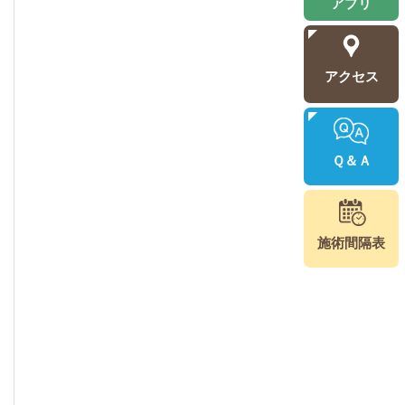
アプリ
アクセス
Ｑ＆Ａ
施術間隔表