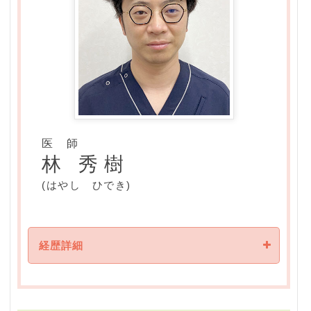
三田市民病院 形成外科
2025年
学 歴
よつば会クリニック
神戸・ハーバーランド院 院長就任
2005年
香川大学 卒業
経 歴
医 師
林 秀樹
2005年
(はやし ひでき)
京都大学医学部附属病院 臨床研修
2007年
京都大学医学部附属病院 形成外科 入局
経歴詳細
関西電力病院 形成外科
2009年
[ 資格 ]
大津赤十字病院 形成外科
日本専門医機構認定皮膚科専門医