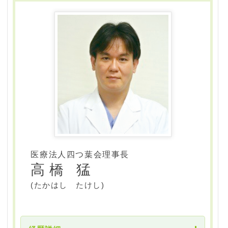
2010年
京都桂病院 形成外科
2014年
学 歴
広島市民病院 形成外科副部長
2016年
2019年
川崎医科大学 卒業
大手美容外科、美容皮膚科クリニック
2020年
経 歴
よつば会クリニック
2020年12月
2016年
よつば会クリニック 大阪・梅田院 院長就任
兵庫医科大学病院 研修医
医療法人四つ葉会理事長
高橋 猛
2018年
兵庫医科大学病院 皮膚科学入局
(たかはし たけし)
2021年
市立伊丹病院 皮膚科