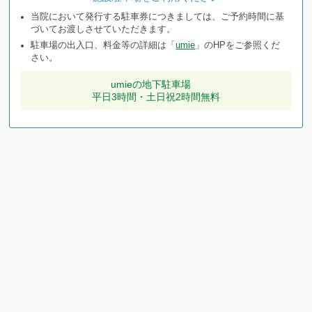
2004年
当院において発行する駐車券につきましては、ご予約時間に基
大阪医科薬科大学 形成外科・専攻医
づいてお渡しさせていただきます。
西宮協立脳神経外科病院 形成外科 非常勤
駐車場の出入口、料金等の詳細は「
umie
」のHPをご参照くだ
さい。
2007年
大阪医科薬科大学 形成外科・助教 病棟医長
umieの地下駐車場
平日3時間・土日祝2時間無料
西宮協立脳神経外科病院 形成外科 非常勤
2008年
三島救命救急センター 形成外科・整形外科
西宮協立脳神経外科病院 形成外科 非常勤
2010年
清恵会病院 形成外科部長
葛城病院 形成外科 非常勤
2015年
城山病院 形成外科・美容外科部長
2018年
たかはし形成外科・美容外科 開院