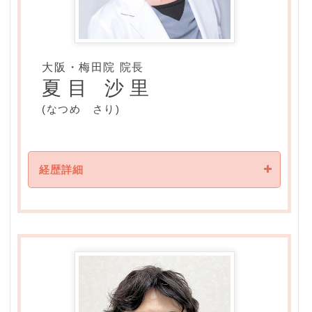
経 歴
大阪・梅田院 院長
1999年
夏目 沙里
神戸大学医学部附属病院 形成外科
(なつめ さり)
2001年
住友病院 形成外科
2005年
経歴詳細
神戸大学医学部附属病院 形成外科
2007年
[ 資格 ]
三田市民病院 形成外科
日本専門医機構認定形成外科専門医
2014年
[ 所属学会 ]
宝塚市立病院 形成外科
日本乳房オンコプラスティックサージャリー学会
2023年
日本口蓋裂学会