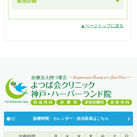
経歴詳細
2022年
兵庫医科大学病院 皮膚科 助教
[ 資格 ]
2023年
▲ページトップに戻る
日本専門医機構認定形成外科専門医
兵庫医科大学病院 皮膚科 病棟医長
形成外科学会 皮膚腫瘍外科指導医
2026年
形成外科学会 小児形成外科分野指導医
よつば会クリニック
形成外科学会 レーザー分野指導医
形成外科学会 指導医
医学博士
[ 所属学会 ]
日本形成外科学会
日本美容外科学会
（JSAPS）
日本美容外科学会
（JSAS）
日本美容皮膚科学会
診療時間・カレンダー・担当医表はこちら
創傷外科学会 ほか
松原市医師会所属
診療時間
月
火
水
木
金
土
日