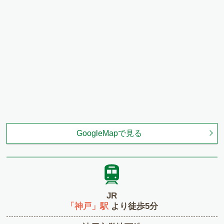
城山病院 形成外科・美容外科部長 兼任
2019年
たかはし形成外科・美容外科 院長 専任
医療法人 四つ葉会クリニック 理事長 就任
2020年2月
よつば会クリニック 森ノ宮院 開院
2020年12月
よつば会クリニック 大阪・梅田院 開院
2021年12月
GoogleMapで見る
よつば会クリニック 難波院 開院
2022年2月
よつば会クリニック 守口・大日院 開院
2022年6月
JR
よつば会クリニック 伊丹院 開院
「神戸」駅
より徒歩5分
2022年9月