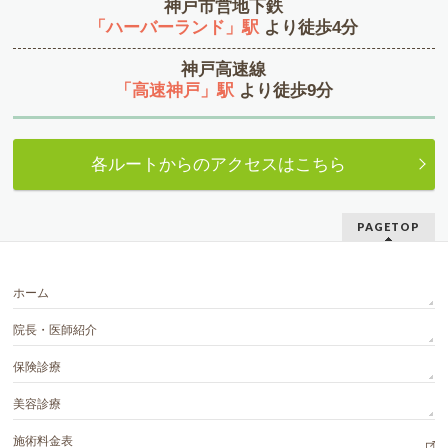
神戸市営地下鉄
よつば会クリニック 京都院 開院
「ハーバーランド」駅
より徒歩4分
2022年11月
神戸高速線
よつば会クリニック
神戸・ハーバーランド院 開院
「高速神戸」駅
より徒歩9分
2023年2月
よつば会クリニック 名古屋院 開院
各ルートからのアクセスはこちら
2023年9月
よつば会クリニック 高槻院 開院
2024年5月
PAGETOP
よつば会クリニック 栄・矢場町院 開院
2024年6月
ホーム
よつば会クリニック 河原町院 開院
院長・医師紹介
2024年11月
保険診療
よつば会クリニック 有楽町院 開院
美容診療
2025年2月
施術料金表
よつば会クリニック 博多院 開院