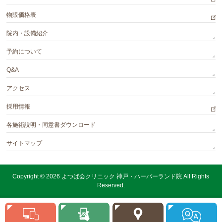
2025年4月
物販価格表
よつば会クリニック 新宿院
院内・設備紹介
（新宿 よつばクリニック）
開院
予約について
2025年10月
よつば会クリニック 町田院 開院
Q&A
2025年11月
アクセス
よつば会クリニック 池袋院 開院
採用情報
2026年1月
各施術説明・同意書ダウンロード
よつば会クリニック 草津院 開院
サイトマップ
2026年4月
よつば会クリニック 亀戸院 開院
Copyright © 2026
よつば会クリニック 神戸・ハーバーランド院
All Rights
2026年5月
Reserved.
よつば会クリニック 北九州・小倉院 開院
2026年6月