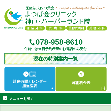
078-958-8610
午前中は当日予約希望のお電話のみ受付
現在の特別案内一覧
診療時間
カレンダー
施術
料金表
担当医表
メニューを
開く