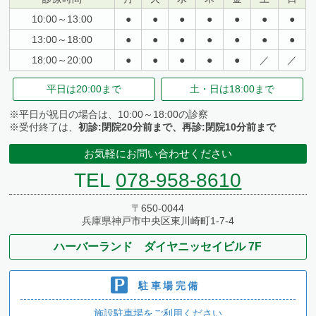
学 歴
10:00～13:00
●
●
●
●
●
●
●
13:00～18:00
●
●
●
●
●
●
●
2000年
18:00～20:00
●
●
●
●
●
／
／
大阪医科薬科大学 卒業
平日は
20:00まで
土・日は
18:00まで
2007年
大阪医科薬科大学・大学院 卒業
※平日が祝日の場合は、10:00～18:00の診察
※受付終了は、
初診:閉院20分前まで、再診:閉院10分前まで
2008年
お気軽にお問い合わせください
学位・博士号取得
TEL
078-958-8610
経 歴
〒650-0044
兵庫県神戸市中央区東川崎町1-7-4
2001年
ハーバーランド ダイヤニッセイビル 7F
大阪医科薬科大学付属病院 形成外科 臨床研修
2003年
駐車場完備
新宮市立医療センター 外科・形成外科・皮膚科
施設駐車場をご利用ください