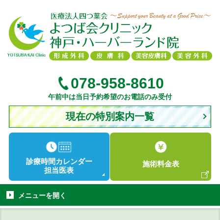
078-958-8610
午前中は当日予約希望のお電話のみ受付
現在の特別案内一覧
診療時間
カレンダー
施術
料金表
担当医表
メニューを
開く