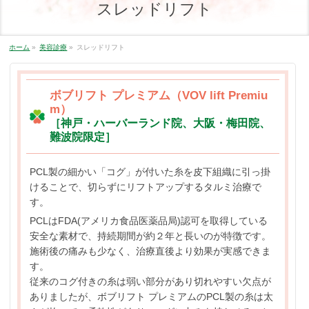
スレッドリフト
ホーム
»
美容診療
»
スレッドリフト
ボブリフト プレミアム（VOV lift Premiu
m）
［神戸・ハーバーランド院、大阪・梅田院、
難波院限定］
PCL製の細かい「コグ」が付いた糸を皮下組織に引っ掛
けることで、切らずにリフトアップするタルミ治療で
す。
PCLはFDA(アメリカ食品医薬品局)認可を取得している
安全な素材で、持続期間が約２年と長いのが特徴です。
施術後の痛みも少なく、治療直後より効果が実感できま
す。
従来のコグ付きの糸は弱い部分があり切れやすい欠点が
ありましたが、ボブリフト プレミアムのPCL製の糸は太