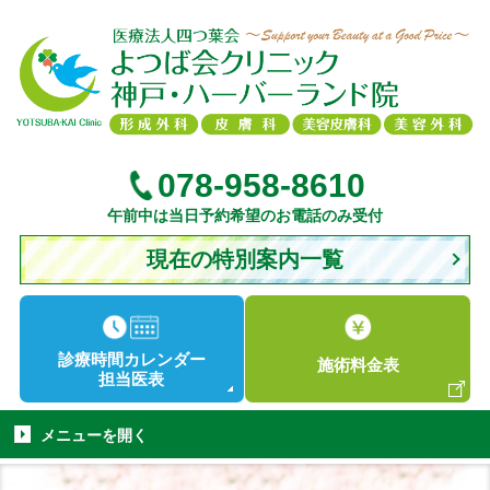
078-958-8610
午前中は当日予約希望のお電話のみ受付
現在の特別案内一覧
診療時間
カレンダー
施術
料金表
担当医表
メニューを
開く