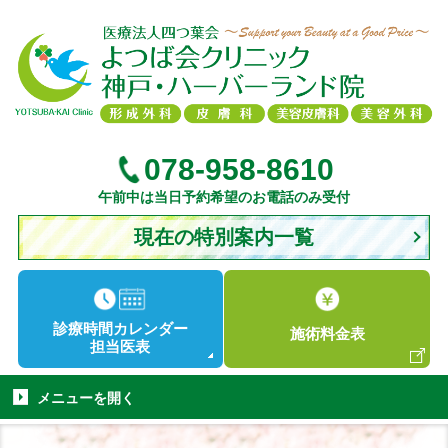
078-958-8610
午前中は当日予約希望のお電話のみ受付
現在の特別案内一覧
診療時間
カレンダー
施術
料金表
担当医表
メニューを
開く